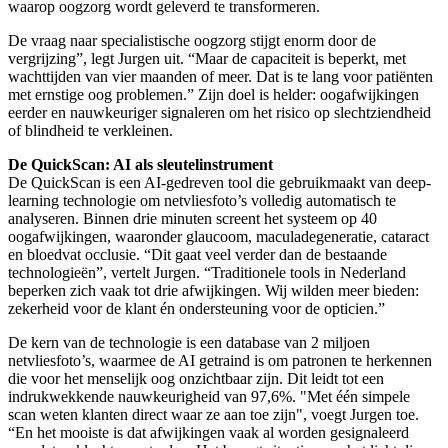
waarop oogzorg wordt geleverd te transformeren.
De vraag naar specialistische oogzorg stijgt enorm door de
vergrijzing”, legt Jurgen uit. “Maar de capaciteit is beperkt, met
wachttijden van vier maanden of meer. Dat is te lang voor patiënten
met ernstige oog problemen.” Zijn doel is helder: oogafwijkingen
eerder en nauwkeuriger signaleren om het risico op slechtziendheid
of blindheid te verkleinen.
De QuickScan: AI als sleutelinstrument
De QuickScan is een AI-gedreven tool die gebruikmaakt van deep-
learning technologie om netvliesfoto’s volledig automatisch te
analyseren. Binnen drie minuten screent het systeem op 40
oogafwijkingen, waaronder glaucoom, maculadegeneratie, cataract
en bloedvat occlusie. “Dit gaat veel verder dan de bestaande
technologieën”, vertelt Jurgen. “Traditionele tools in Nederland
beperken zich vaak tot drie afwijkingen. Wij wilden meer bieden:
zekerheid voor de klant én ondersteuning voor de opticien.”
De kern van de technologie is een database van 2 miljoen
netvliesfoto’s, waarmee de AI getraind is om patronen te herkennen
die voor het menselijk oog onzichtbaar zijn. Dit leidt tot een
indrukwekkende nauwkeurigheid van 97,6%. "Met één simpele
scan weten klanten direct waar ze aan toe zijn", voegt Jurgen toe.
“En het mooiste is dat afwijkingen vaak al worden gesignaleerd