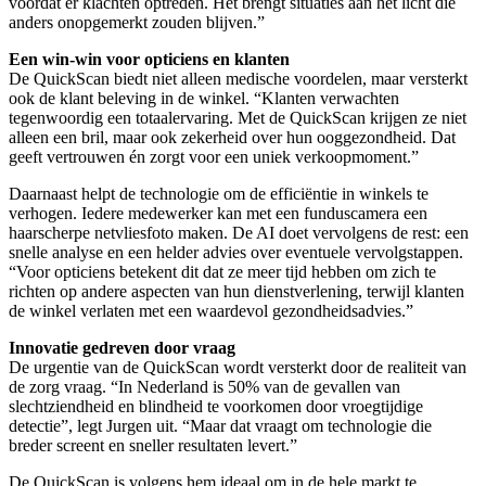
voordat er klachten optreden. Het brengt situaties aan het licht die
anders onopgemerkt zouden blijven.”
Een win-win voor opticiens en klanten
De QuickScan biedt niet alleen medische voordelen, maar versterkt
ook de klant beleving in de winkel. “Klanten verwachten
tegenwoordig een totaalervaring. Met de QuickScan krijgen ze niet
alleen een bril, maar ook zekerheid over hun ooggezondheid. Dat
geeft vertrouwen én zorgt voor een uniek verkoopmoment.”
Daarnaast helpt de technologie om de efficiëntie in winkels te
verhogen. Iedere medewerker kan met een funduscamera een
haarscherpe netvliesfoto maken. De AI doet vervolgens de rest: een
snelle analyse en een helder advies over eventuele vervolgstappen.
“Voor opticiens betekent dit dat ze meer tijd hebben om zich te
richten op andere aspecten van hun dienstverlening, terwijl klanten
de winkel verlaten met een waardevol gezondheidsadvies.”
Innovatie gedreven door vraag
De urgentie van de QuickScan wordt versterkt door de realiteit van
de zorg vraag. “In Nederland is 50% van de gevallen van
slechtziendheid en blindheid te voorkomen door vroegtijdige
detectie”, legt Jurgen uit. “Maar dat vraagt om technologie die
breder screent en sneller resultaten levert.”
De QuickScan is volgens hem ideaal om in de hele markt te