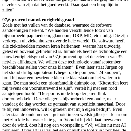
er zeker van zijn dat het goed werkt. Daar gaat een hoop tijd in
zitten”.
97,6 procent nauwkeurigheidsgraad
Zoals met het vullen van de database, waarmee de software
aandoeningen herkent. “We hadden verschillende foto’s van
bijvoorbeeld papiloedeem, glaucoom, DRP, MD, etc nodig. Die zijn
verkregen uit ziekenhuizen over de hele wereld. De software heeft
alle ziektebeelden moeten leren herkennen, waarna het uitvoerig
getest en bovenal gefinetuned is. Inmiddels heeft de technologie een
nauwkeurigheidsgraad van 97,6 procent op het detecteren van 35
netvlies afijkingen. We willen deze technologie vanaf september
beschikbaar stellen voor onze klanten”. Even later staat Jurgen op
het strand driftig zijn kitesurfvlieger op te pompen. “24 knopen”,
brult hij naar een bevriende kiter die klaarstaat om het water in te
gaan. De man steekt een triomfantelijk duimpje op. “Kitesurfen leert
mij tevens om vooruitstrevend te zijn”, vertelt hij met een rood
aangelopen hoofd. “De sport is in de loop der jaren flink
doorontwikkeld. Deze vlieger is bijvoorbeeld een oudje, maar
vandaag de dag worden ze gemaakt van superlicht materiaal. Door
te blijven innoveren, wil ik groeien met mijn eigen bedrijf”. Even
later staat de ondernemer – getooid in een wedstrijdhesje – klaar om
met zijn kite het water in te gaan. Voordat hij zich laat meevoeren
door de wind, doet hij nog een voorspelling. “Wij willen nu met AI
pionieren. Over 10 jaar zal het een onmisbare tool zijn voor heel de