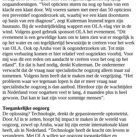
oogaandoeningen. “Veel opticiens sturen nu nog op basis van een
klacht een klant door. Wij voeren samen met meer dan 50 opticiens
een preventief oogonderzoek uit, waarbij we een klant doorsturen
op basis van een diagnose”, zegt Kuiterman leunend tegen zijn
huurauto. Bij de wedstrijdleiding wappert een OLA-vlag vier in de
wind. Volgens goed gebruik sponsort OLA het evenement. “Dit
evenement is een geweldige kans om te laten zien wat er mogelijk is
op het water en om tegelijkertijd bewustzijn te creëren voor het werk
van OLA. Ook op Aruba voer ik oogonderzoeken uit. Tot mijn
eigen verbazing komen er hier relatief veel oogziektes voorbij. Voor
mij was dit een reden om aandacht te creëren voor het oog op het
eiland”. En dat is hard nodig, denkt Kuiterman. De ondernemer
verwacht dat de vraag naar specialistische oogzorg alleen maar zal
toenemen. Volgens hem heeft dat te maken met de vergrijzing. “Het
probleem waar we tegenaan lopen is dat er meer vraag naar
specialistische oogzorg is dan aanbod. Hierdoor zijn de wachttijden
in Nederland voor oogartsen veel te lang, 4 maanden plus is heel
gewoon. Dat kan te laat zijn voor sommige mensen”.
Toegankelijke oogzorg
De oplossing? Technologie, denkt de gepassioneerde optometrist.
Door AI in te zetten, hoopt hij impact te maken in de wereld van
oogzorg, zowel op Aruba, waar hij zijn eerste internationale klant
heeft, als in Nederland. “Technologie heeft de kracht om levens te
veranderen. Met OLA willen we oogzorg toegankelijker en