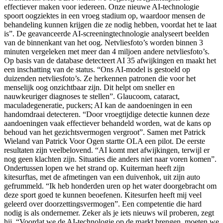
effectiever maken voor iedereen. Onze nieuwe AI-technologie
spoort oogziektes in een vroeg stadium op, waardoor mensen de
behandeling kunnen krijgen die ze nodig hebben, voordat het te laat
is”. De geavanceerde AI-screeningtechnologie analyseert beelden
van de binnenkant van het oog. Netvliesfoto’s worden binnen 3
minuten vergeleken met meer dan 4 miljoen andere netvliesfoto’s.
Op basis van de database detecteert AI 35 afwijkingen en maakt het
een inschatting van de status. “Ons AI-model is gestoeld op
duizenden netvliesfoto’s. Ze herkennen patronen die voor het
menselijk oog onzichtbaar zijn. Dit helpt om sneller en
nauwkeuriger diagnoses te stellen”. Glaucoom, cataract,
maculadegeneratie, puckers; AI kan de aandoeningen in een
handomdraai detecteren. “Door vroegtijdige detectie kunnen deze
aandoeningen vaak effectiever behandeld worden, wat de kans op
behoud van het gezichtsvermogen vergroot”. Samen met Patrick
Wieland van Patrick Voor Ogen startte OLA een pilot. De eerste
resultaten zijn veelbelovend. “AI komt met afwijkingen, terwijl er
nog geen klachten zijn. Situaties die anders niet naar voren komen”.
Ondertussen lopen we het strand op. Kuiterman heeft zijn
kitesurftas, met de afmetingen van een duivenhok, uit zijn auto
gefrummeld. “Ik heb honderden uren op het water doorgebracht om
deze sport goed te kunnen beoefenen. Kitesurfen heeft mij veel
geleerd over doorzettingsvermogen”. Een competentie die hard
nodig is als ondernemer. Zeker als je iets nieuws wil proberen, zegt
hij. “Voordat we de AI-technologie op de markt brengen, moeten we