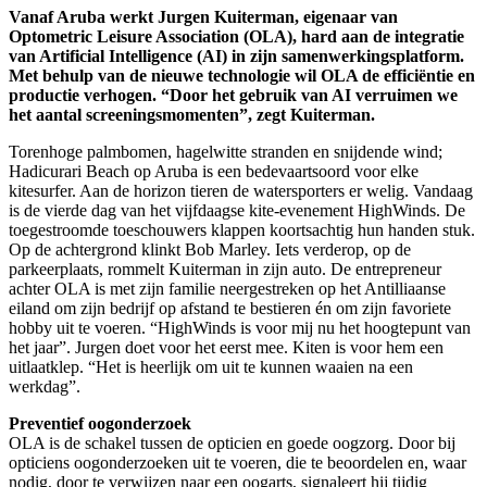
Vanaf Aruba werkt Jurgen Kuiterman, eigenaar van
Optometric Leisure Association (OLA), hard aan de integratie
van Artificial Intelligence (AI) in zijn samenwerkingsplatform.
Met behulp van de nieuwe technologie wil OLA de efficiëntie en
productie verhogen. “Door het gebruik van AI verruimen we
het aantal screeningsmomenten”, zegt Kuiterman.
Torenhoge palmbomen, hagelwitte stranden en snijdende wind;
Hadicurari Beach op Aruba is een bedevaartsoord voor elke
kitesurfer. Aan de horizon tieren de watersporters er welig. Vandaag
is de vierde dag van het vijfdaagse kite-evenement HighWinds. De
toegestroomde toeschouwers klappen koortsachtig hun handen stuk.
Op de achtergrond klinkt Bob Marley. Iets verderop, op de
parkeerplaats, rommelt Kuiterman in zijn auto. De entrepreneur
achter OLA is met zijn familie neergestreken op het Antilliaanse
eiland om zijn bedrijf op afstand te bestieren én om zijn favoriete
hobby uit te voeren. “HighWinds is voor mij nu het hoogtepunt van
het jaar”. Jurgen doet voor het eerst mee. Kiten is voor hem een
uitlaatklep. “Het is heerlijk om uit te kunnen waaien na een
werkdag”.
Preventief oogonderzoek
OLA is de schakel tussen de opticien en goede oogzorg. Door bij
opticiens oogonderzoeken uit te voeren, die te beoordelen en, waar
nodig, door te verwijzen naar een oogarts, signaleert hij tijdig